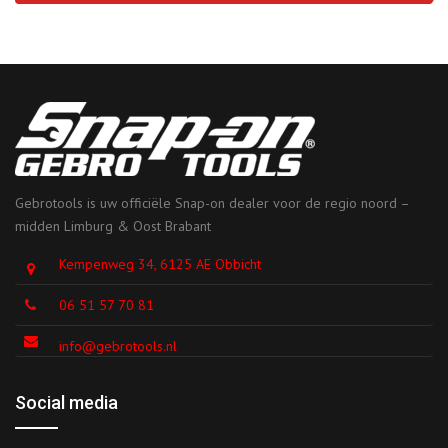
Gebrotools is uw officiële Snap-on dealer voor de regio noord –
midden Limburg & Oost Brabant
Kempenweg 34, 6125 AE Obbicht
06 51 57 70 81
info@gebrotools.nl
Social media